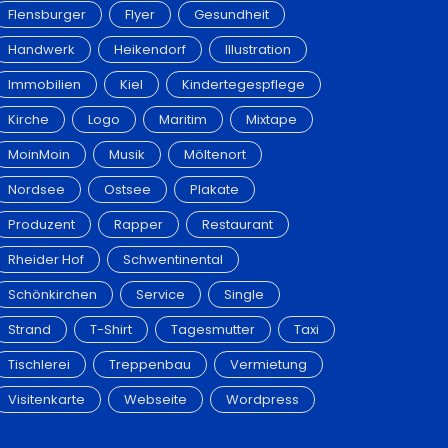
Flensburger
Flyer
Gesundheit
Handwerk
Heikendorf
Illustration
Immobilien
Kiel
Kindertegespflege
Kirche
Logo
Maritim
Mixtape
MoinMoin
Musik
Möltenort
Nordsee
Ostsee
Plakate
Produzent
Rapper
Restaurant
Rheider Hof
Schwentinental
Schönkirchen
Service
Single
Strand
T-Shirt
Tagesmutter
Taxi
Tischlerei
Treppenbau
Vermietung
Visitenkarte
Webseite
Wordpress