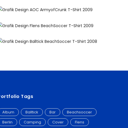
Portfolio Tags
Album
Balltick
Bar
Beachsoccer
Berlin
Camping
Cover
Flens