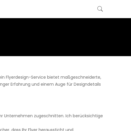
ein Flyerdesign-Service bietet maßgeschneiderte,
langer Erfahrung und einem Auge für Designdetails
nd Ihr Unternehmen zugeschnitten. Ich berücksichtige
cher, dass Ihr Flyer heraussticht und