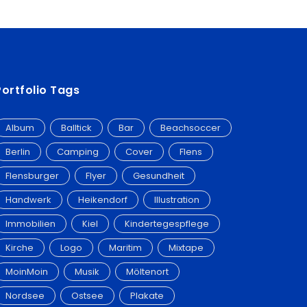
Portfolio Tags
Album
Balltick
Bar
Beachsoccer
Berlin
Camping
Cover
Flens
Flensburger
Flyer
Gesundheit
Handwerk
Heikendorf
Illustration
Immobilien
Kiel
Kindertegespflege
Kirche
Logo
Maritim
Mixtape
MoinMoin
Musik
Möltenort
Nordsee
Ostsee
Plakate