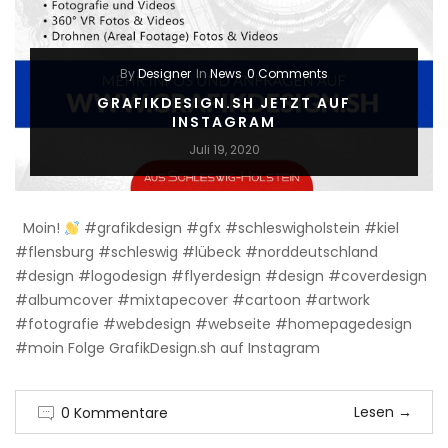
By
Designer
In
News
0 Comments
GRAFIKDESIGN.SH JETZT AUF
INSTAGRAM
Juli 19, 2020
Moin!
#grafikdesign #gfx #schleswigholstein #kiel
#flensburg #schleswig #lübeck #norddeutschland
#design #logodesign #flyerdesign #design #coverdesign
#albumcover #mixtapecover #cartoon #artwork
#fotografie #webdesign #webseite #homepagedesign
#moin Folge GrafikDesign.sh auf Instagram
Lesen
→
0 Kommentare