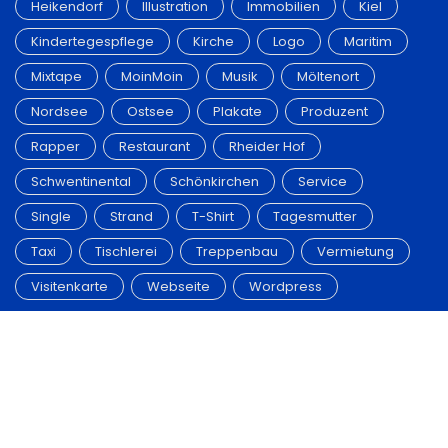
Heikendorf
Illustration
Immobilien
Kiel
Kindertegespflege
Kirche
Logo
Maritim
Mixtape
MoinMoin
Musik
Möltenort
Nordsee
Ostsee
Plakate
Produzent
Rapper
Restaurant
Rheider Hof
Schwentinental
Schönkirchen
Service
Single
Strand
T-Shirt
Tagesmutter
Taxi
Tischlerei
Treppenbau
Vermietung
Visitenkarte
Webseite
Wordpress
©
GrafikDesign.sh
all rights reserved.