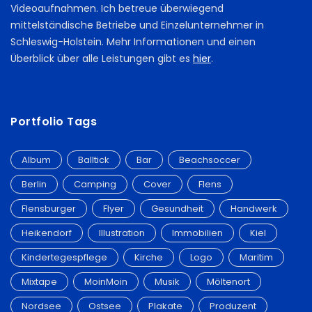
Videoaufnahmen. Ich betreue überwiegend
mittelständische Betriebe und Einzelunternehmer in
Schleswig-Holstein. Mehr Informationen und einen
Überblick über alle Leistungen gibt es
hier
.
Portfolio Tags
Album
Balltick
Bar
Beachsoccer
Berlin
Camping
Cover
Flens
Flensburger
Flyer
Gesundheit
Handwerk
Heikendorf
Illustration
Immobilien
Kiel
Kindertegespflege
Kirche
Logo
Maritim
Mixtape
MoinMoin
Musik
Möltenort
Nordsee
Ostsee
Plakate
Produzent