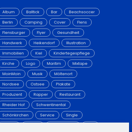
Album
Balltick
Bar
Beachsoccer
Berlin
Camping
Cover
Flens
Flensburger
Flyer
Gesundheit
Handwerk
Heikendorf
Illustration
Immobilien
Kiel
Kindertegespflege
Kirche
Logo
Maritim
Mixtape
MoinMoin
Musik
Möltenort
Nordsee
Ostsee
Plakate
Produzent
Rapper
Restaurant
Rheider Hof
Schwentinental
Schönkirchen
Service
Single
Strand
T-Shirt
Tagesmutter
Taxi