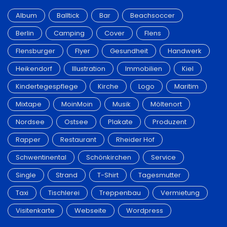
Album
Balltick
Bar
Beachsoccer
Berlin
Camping
Cover
Flens
Flensburger
Flyer
Gesundheit
Handwerk
Heikendorf
Illustration
Immobilien
Kiel
Kindertegespflege
Kirche
Logo
Maritim
Mixtape
MoinMoin
Musik
Möltenort
Nordsee
Ostsee
Plakate
Produzent
Rapper
Restaurant
Rheider Hof
Schwentinental
Schönkirchen
Service
Single
Strand
T-Shirt
Tagesmutter
Taxi
Tischlerei
Treppenbau
Vermietung
Visitenkarte
Webseite
Wordpress