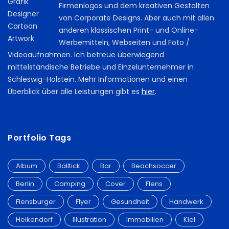
Firmenlogos und dem kreativen Gestalten
von Corporate Designs. Aber auch mit allen
anderen klassischen Print- und Online-
Werbemitteln, Webseiten und Foto /
Videoaufnahmen. Ich betreue überwiegend
mittelständische Betriebe und Einzelunternehmer in
Schleswig-Holstein. Mehr Informationen und einen
Überblick über alle Leistungen gibt es
hier
.
Portfolio Tags
Album
Balltick
Bar
Beachsoccer
Berlin
Camping
Cover
Flens
Flensburger
Flyer
Gesundheit
Handwerk
Heikendorf
Illustration
Immobilien
Kiel