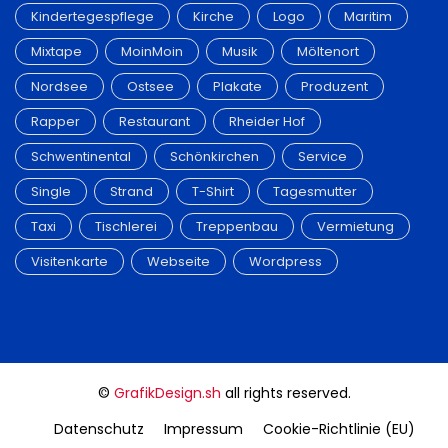
Kindertegespflege
Kirche
Logo
Maritim
Mixtape
MoinMoin
Musik
Möltenort
Nordsee
Ostsee
Plakate
Produzent
Rapper
Restaurant
Rheider Hof
Schwentinental
Schönkirchen
Service
Single
Strand
T-Shirt
Tagesmutter
Taxi
Tischlerei
Treppenbau
Vermietung
Visitenkarte
Webseite
Wordpress
©
GrafikDesign.sh
all rights reserved.
Datenschutz
Impressum
Cookie-Richtlinie (EU)